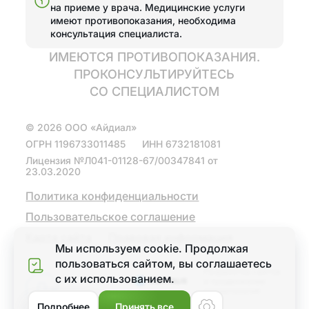
Эстетические
Поставить брекеты,
на приеме у врача.
Медицинские услуги
реставрации
исправить прикус
имеют противопоказания, необходима
консультация специалиста.
Отбелить зубы
Отбелить зубы
ИМЕЮТСЯ ПРОТИВОПОКАЗАНИЯ.
ПРОКОНСУЛЬТИРУЙТЕСЬ
Эстетические
Протезирование
реставрации
СО СПЕЦИАЛИСТОМ
Полная
Установить виниры
©
2026
ООО «Айдиал»
имплантация зубов
на 4 имплантах
ОГРН
1196733011485
ИНН
6732181081
Лицензия №Л041-01128-67/00347841 от
Диагностика
Поставить коронку
23.03.2020
Диагностика зубов
Политика конфиденциальности
Металлокерамические
с помощью ИИ
коронки
Пользовательское соглашение
Карта сайта
Коронки из
Правовая информация
Мы используем cookie. Продолжая
диоксида циркония
пользоваться сайтом, вы соглашаетеcь
Разработка сайтов
Зуботехническая
с их использованием.
и продвижение
Меню
лаборатория
стоматологий
Подробнее
Принять все