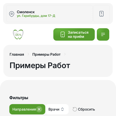
Смоленск
1
ул. Гарабурды, дом 17-Д
Написать
Записаться
на приём
Калькулятор
cтоимости
Главная
Примеры Работ
Примеры Работ
Обратный
звонок
Фильтры
Направления
Врачи
Сбросить