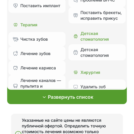
Поставить имплант
Поставить брекеты,
исправить прикус
Терапия
Детская
стоматология
Чистка зубов
Детская
Лечение зубов
стоматология
Лечение кариеса
Хирургия
Лечение каналов —
пульпита и
Удалить зуб
периодонтита
Развернуть список
Лечение без боли и
Эстетическая
страха
стоматология
Лечение
Указанные на сайте цены не являются
Установка
пародонтита
публичной офертой. Определить точную
элайнеров
стоимость лечения возможно только