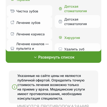
Детская
стоматология
Чистка зубов
Детская
Лечение зубов
стоматология
Лечение кариеса
Хирургия
Лечение каналов —
пульпита и
Удалить зуб
периодонтита
Развернуть список
Лечение без боли и
Эстетическая
страха
стоматология
Лечение
Указанные на сайте цены не являются
Установка
пародонтита
публичной офертой. Определить точную
элайнеров
стоимость лечения возможно только
Эстетические
Поставить брекеты,
на приеме у врача.
Медицинские услуги
реставрации
исправить прикус
имеют противопоказания, необходима
консультация специалиста.
Отбелить зубы
Отбелить зубы
ИМЕЮТСЯ ПРОТИВОПОКАЗАНИЯ.