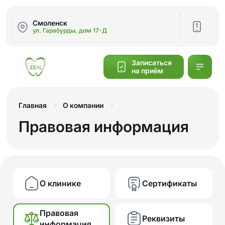
Смоленск
1
ул. Гарабурды, дом 17-Д
Написать
Записаться
на приём
Калькулятор
cтоимости
Главная
О компании
Правовая информация
Обратный
звонок
О клинике
Сертификаты
Правовая
Реквизиты
информация