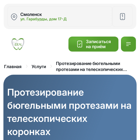
Смоленск
1
ул. Гарабурды, дом 17-Д
Написать
Записаться
на приём
Калькулятор
cтоимости
Протезирование бюгельными
Главная
Услуги
протезами на телескопических
коронках
Обратный
звонок
Протезирование
бюгельными протезами на
телескопических
коронках