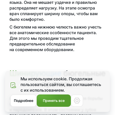
языка. Она не мешает уздечке и правильно
распределяет нагрузку. На этапе осмотра
врач спланирует ширину опоры, чтобы вам
было комфортно.
С бюгелем на нижнюю челюсть важно учесть
все анатомические особенности пациента.
Для этого мы проводим тщательное
предварительное обследование
на современном оборудовании.
Шинирующие
бюгельные
Мы используем cookie. Продолжая
протезы
пользоваться сайтом, вы соглашаетеcь
с их использованием.
Меню
Шинирующие бюгели используют для борьбы
Подробнее
Принять все
с последствиями пародонтитов
и пародонтозов. В этом состоянии у зубов