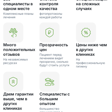
специалисты в
контроля
на сложных
одном месте
качества
случаях
Комплексные планы
фотопротоколы
лечения
каждой работы
Много
Прозрачность
Цены ниже чем
положительных
цен
в других
отзывов
клиниках
Пациент перед
лечением видит
На независимых
На
прозрачно, сколько
ресурсах
профессиональную
будут стоить услуги
гигиену
Даем гарантии
Специалисты с
выше, чем в
большим
других
опытом
клиниках
большинство