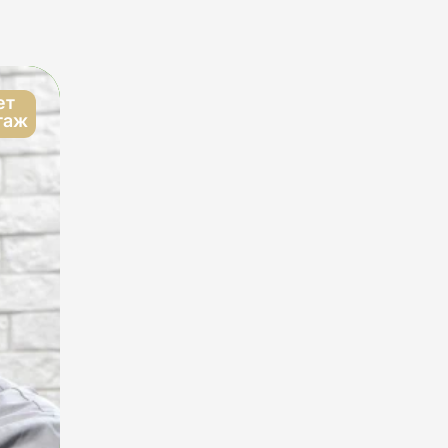
ет
таж