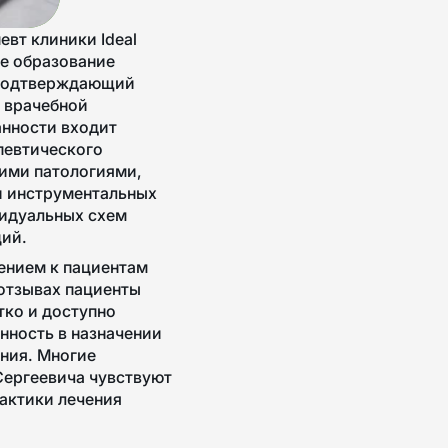
певт
клиники Ideal
ое образование
 подтверждающий
 врачебной
анности входит
певтического
кими патологиями,
и инструментальных
видуальных схем
ций.
ением к пациентам
 отзывах пациенты
тко и доступно
нность в назначении
ния. Многие
Сергеевича чувствуют
актики лечения