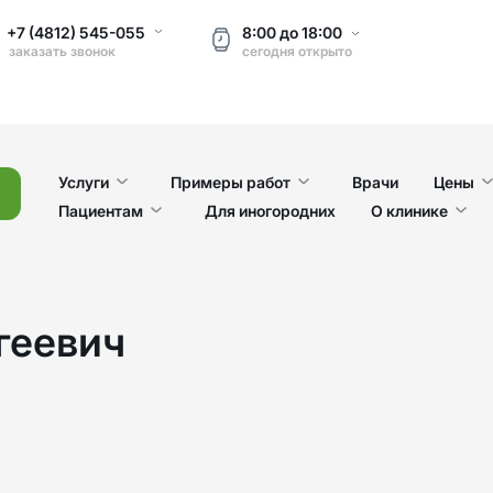
+7 (4812) 545-055
8:00
до
18:00
заказать звонок
сегодня
открыто
Услуги
Примеры работ
Врачи
Цены
Пациентам
Для иногородних
О клинике
геевич