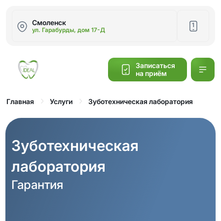
Смоленск
1
ул. Гарабурды, дом 17-Д
Написать
Записаться
на приём
Калькулятор
cтоимости
Зуботехническая лаборатория
Главная
Услуги
Обратный
звонок
Зуботехническая
лаборатория
Гарантия