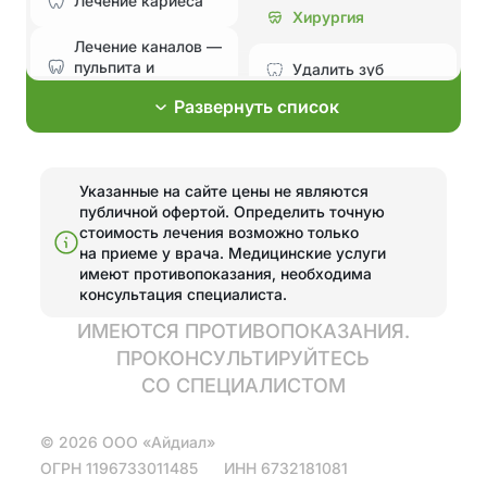
Лечение кариеса
Хирургия
Лечение каналов —
пульпита и
Удалить зуб
периодонтита
Развернуть список
Лечение без боли и
Эстетическая
страха
стоматология
Лечение
Указанные на сайте цены не являются
Установка
пародонтита
публичной офертой. Определить точную
элайнеров
стоимость лечения возможно только
Эстетические
Поставить брекеты,
на приеме у врача.
Медицинские услуги
реставрации
исправить прикус
имеют противопоказания, необходима
консультация специалиста.
Отбелить зубы
Отбелить зубы
ИМЕЮТСЯ ПРОТИВОПОКАЗАНИЯ.
ПРОКОНСУЛЬТИРУЙТЕСЬ
Эстетические
Протезирование
реставрации
СО СПЕЦИАЛИСТОМ
Полная
Установить виниры
©
2026
ООО «Айдиал»
имплантация зубов
на 4 имплантах
ОГРН
1196733011485
ИНН
6732181081