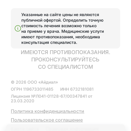
страха
стоматология
Лечение
Указанные на сайте цены не являются
Установка
пародонтита
публичной офертой. Определить точную
элайнеров
стоимость лечения возможно только
Эстетические
Поставить брекеты,
на приеме у врача.
Медицинские услуги
реставрации
исправить прикус
имеют противопоказания, необходима
консультация специалиста.
Отбелить зубы
Отбелить зубы
ИМЕЮТСЯ ПРОТИВОПОКАЗАНИЯ.
ПРОКОНСУЛЬТИРУЙТЕСЬ
Эстетические
Протезирование
реставрации
СО СПЕЦИАЛИСТОМ
Полная
Установить виниры
©
2026
ООО «Айдиал»
имплантация зубов
на 4 имплантах
ОГРН
1196733011485
ИНН
6732181081
Лицензия №Л041-01128-67/00347841 от
Диагностика
Поставить коронку
23.03.2020
Диагностика зубов
Политика конфиденциальности
Металлокерамические
с помощью ИИ
коронки
Пользовательское соглашение
Карта сайта
Коронки из
Правовая информация