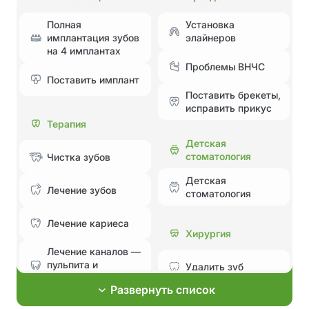
Полная
Установка
имплантация зубов
элайнеров
на 4 имплантах
Проблемы ВНЧС
Поставить имплант
Поставить брекеты,
исправить прикус
Терапия
Детская
стоматология
Чистка зубов
Детская
Лечение зубов
стоматология
Лечение кариеса
Хирургия
Лечение каналов —
пульпита и
Удалить зуб
периодонтита
Развернуть список
Лечение без боли и
Эстетическая