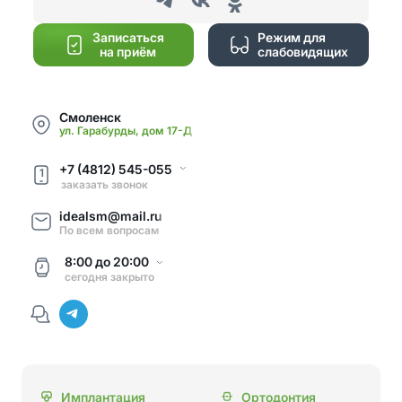
Записаться
Режим для
на приём
слабовидящих
Смоленск
ул. Гарабурды, дом 17-Д
+7 (4812) 545-055
1
заказать звонок
idealsm@mail.ru
По всем вопросам
8:00
до
20:00
сегодня
закрыто
Имплантация
Ортодонтия